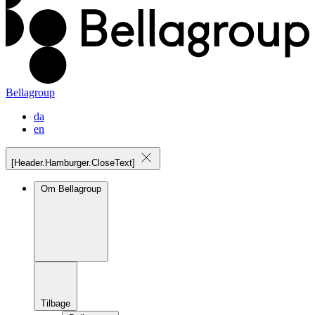
Bellagroup
da
en
[Header.Hamburger.CloseText]
Om Bellagroup
Tilbage