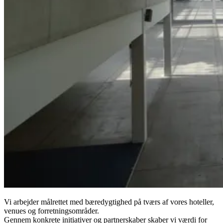
Vi arbejder målrettet med bæredygtighed på tværs af vores hoteller,
venues og forretningsområder.
Gennem konkrete initiativer og partnerskaber skaber vi værdi for