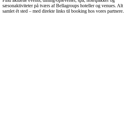
Find aktuelle events, dining-oplevelser, spa, hotelpakker og
sæsonaktiviteter på tværs af Bellagroups hoteller og venues. Alt
samlet ét sted – med direkte links til booking hos vores partnere.