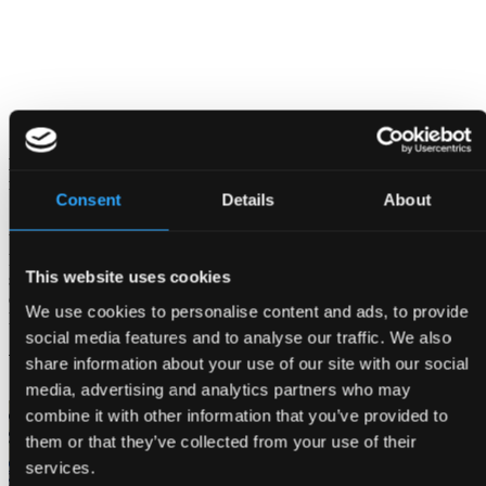
Møder og Events
Bellagroup samler nogle af Danmarks mest fleksible rammer til
møder, konferencer og events.
Consent
Details
About
Vi tilbyder professionelle løsninger til virksomheder – fra møder og
konferencer til sociale events, firmafester og længerevarende
This website uses cookies
samarbejder. Via vores hoteller og venues kan vi håndtere både
enkeltstående arrangementer og faste virksomhedsaftaler, herunder
We use cookies to personalise content and ads, to provide
løsninger under gældende SKI-aftaler.
social media features and to analyse our traffic. We also
Vores venue og hoteller
share information about your use of our site with our social
media, advertising and analytics partners who may
combine it with other information that you’ve provided to
them or that they’ve collected from your use of their
services.