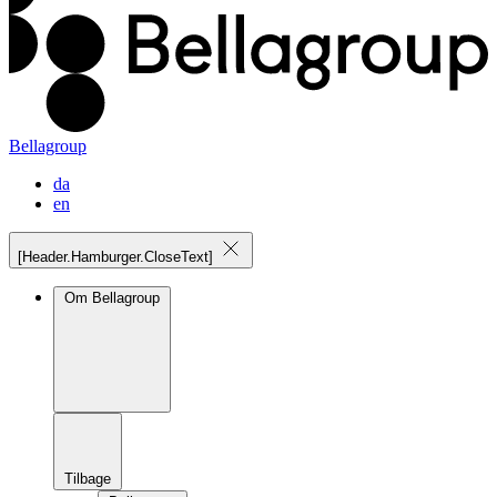
Bellagroup
da
en
[Header.Hamburger.CloseText]
Om Bellagroup
Tilbage