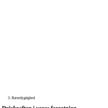
Bæredygtighed
Drivkraften i vores forretning