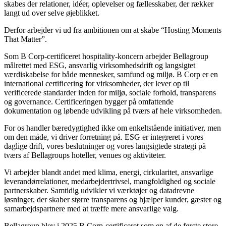
skabes der relationer, idéer, oplevelser og fællesskaber, der rækker
langt ud over selve øjeblikket.
Derfor arbejder vi ud fra ambitionen om at skabe “Hosting Moments
That Matter”.
Som B Corp-certificeret hospitality-koncern arbejder Bellagroup
målrettet med ESG, ansvarlig virksomhedsdrift og langsigtet
værdiskabelse for både mennesker, samfund og miljø. B Corp er en
international certificering for virksomheder, der lever op til
verificerede standarder inden for miljø, sociale forhold, transparens
og governance. Certificeringen bygger på omfattende
dokumentation og løbende udvikling på tværs af hele virksomheden.
For os handler bæredygtighed ikke om enkeltstående initiativer, men
om den måde, vi driver forretning på. ESG er integreret i vores
daglige drift, vores beslutninger og vores langsigtede strategi på
tværs af Bellagroups hoteller, venues og aktiviteter.
Vi arbejder blandt andet med klima, energi, cirkularitet, ansvarlige
leverandørrelationer, medarbejdertrivsel, mangfoldighed og sociale
partnerskaber. Samtidig udvikler vi værktøjer og datadrevne
løsninger, der skaber større transparens og hjælper kunder, gæster og
samarbejdspartnere med at træffe mere ansvarlige valg.
Bellagroup blev i 2025 B Corp-certificeret som en af de første store