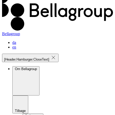
Bellagroup
da
en
[Header.Hamburger.CloseText]
Om Bellagroup
Tilbage