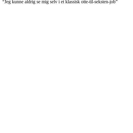
“Jeg kunne aldrig se mig selv i et klassisk otte-til-seksten-job”