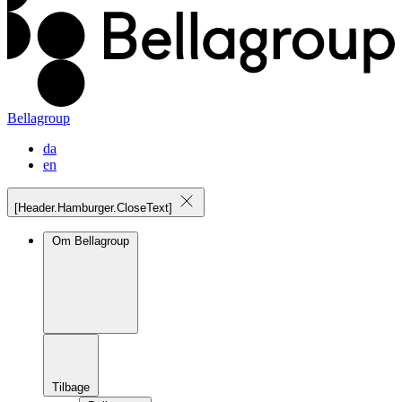
Bellagroup
da
en
[Header.Hamburger.CloseText]
Om Bellagroup
Tilbage