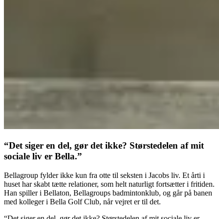
“Det siger en del, gør det ikke? Størstedelen af mit
sociale liv er Bella.”
Bellagroup fylder ikke kun fra otte til seksten i Jacobs liv. Et årti i
huset har skabt tætte relationer, som helt naturligt fortsætter i fritiden.
Han spiller i Bellaton, Bellagroups badmintonklub, og går på banen
med kolleger i Bella Golf Club, når vejret er til det.
“Det siger en del, gør det ikke? Størstedelen af mit sociale liv er