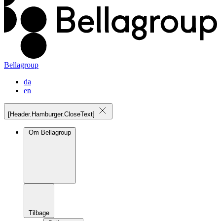
Bellagroup
da
en
[Header.Hamburger.CloseText]
Om Bellagroup
Tilbage