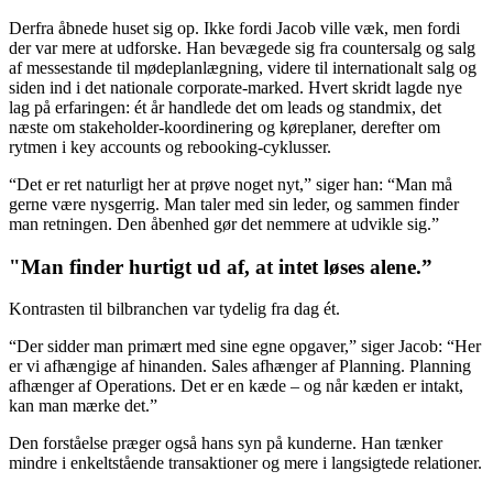
Derfra åbnede huset sig op. Ikke fordi Jacob ville væk, men fordi
der var mere at udforske. Han bevægede sig fra countersalg og salg
af messestande til mødeplanlægning, videre til internationalt salg og
siden ind i det nationale corporate
‑
marked. Hvert skridt lagde nye
lag på erfaringen: ét år handlede det om leads og standmix, det
næste om stakeholder
‑
koordinering og køreplaner, derefter om
rytmen i key accounts og rebooking
‑
cyklusser.
“Det er ret naturligt her at prøve noget nyt,” siger han: “Man må
gerne være nysgerrig. Man taler med sin leder, og sammen finder
man retningen. Den åbenhed gør det nemmere at udvikle sig.”
"Man finder hurtigt ud af, at intet løses alene.”
Kontrasten til bilbranchen var tydelig fra dag ét.
“Der sidder man primært med sine egne opgaver,” siger Jacob: “Her
er vi afhængige af hinanden. Sales afhænger af Planning. Planning
afhænger af Operations. Det er en kæde – og når kæden er intakt,
kan man mærke det.”
Den forståelse præger også hans syn på kunderne. Han tænker
mindre i enkeltstående transaktioner og mere i langsigtede relationer.