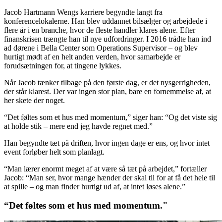
Jacob Hartmann Wengs karriere begyndte langt fra
konferencelokalerne. Han blev uddannet bilsælger og arbejdede i
flere år i en branche, hvor de fleste handler klares alene. Efter
finanskrisen trængte han til nye udfordringer. I 2016 trådte han ind
ad dørene i Bella Center som Operations Supervisor – og blev
hurtigt mødt af en helt anden verden, hvor samarbejde er
forudsætningen for, at tingene lykkes.
Når Jacob tænker tilbage på den første dag, er det nysgerrigheden,
der står klarest. Der var ingen stor plan, bare en fornemmelse af, at
her skete der noget.
“Det føltes som et hus med momentum,” siger han: “Og det viste sig
at holde stik – mere end jeg havde regnet med.”
Han begyndte tæt på driften, hvor ingen dage er ens, og hvor intet
event forløber helt som planlagt.
“Man lærer enormt meget af at være så tæt på arbejdet,” fortæller
Jacob: “Man ser, hvor mange hænder der skal til for at få det hele til
at spille – og man finder hurtigt ud af, at intet løses alene.”
“Det føltes som et hus med momentum."