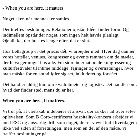
- When you are here, it matters
Noget sker, når mennesker samles.
Der træffes beslutninger. Relationer opstår. Idéer finder form. Og
indimellem opstår der noget, som ingen helt havde planlagt.
Øjeblikke, der huskes længe efter, det er slut.
Hos Bellagroup er det præcis dét, vi arbejder med. Hver dag danner
vores hoteller, venues, kongresser og events rammen om de møder,
der bevæger noget i os alle. Fra store internationale kongresser og
kulturfestivaler til intime middage, fejringer og overnatninger, hvor
man måske for en stund føler sig set, inkluderet og forstået.
Det handler aldrig kun om kvadratmeter og logistik. Det handler om,
hvad der finder sted, mens du er her.
When you are here, it matters.
Vi tror på, at værtskab indebærer et ansvar, der rækker ud over selve
oplevelsen. Som B Corp-certificeret hospitality-koncern arbejder vi
med ESG og ansvarlig drift som noget, der er vævet ind i hverdagen;
ikke ved siden af forretningen, men som en del af den måde, vi
træffer beslutninger på.