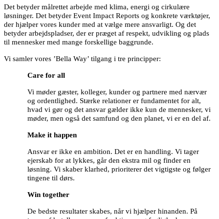
Det betyder målrettet arbejde med klima, energi og cirkulære
løsninger. Det betyder Event Impact Reports og konkrete værktøjer,
der hjælper vores kunder med at vælge mere ansvarligt. Og det
betyder arbejdspladser, der er præget af respekt, udvikling og plads
til mennesker med mange forskellige baggrunde.
Vi samler vores ’Bella Way’ tilgang i tre principper:
Care for all
Vi møder gæster, kolleger, kunder og partnere med nærvær
og ordentlighed. Stærke relationer er fundamentet for alt,
hvad vi gør og det ansvar gælder ikke kun de mennesker, vi
møder, men også det samfund og den planet, vi er en del af.
Make it happen
Ansvar er ikke en ambition. Det er en handling. Vi tager
ejerskab for at lykkes, går den ekstra mil og finder en
løsning. Vi skaber klarhed, prioriterer det vigtigste og følger
tingene til dørs.
Win together
De bedste resultater skabes, når vi hjælper hinanden. På