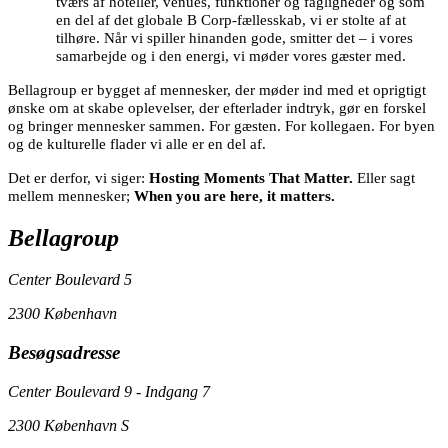
tværs af hoteller, venues, funktioner og fagligheder og som
en del af det globale B Corp-fællesskab, vi er stolte af at
tilhøre. Når vi spiller hinanden gode, smitter det – i vores
samarbejde og i den energi, vi møder vores gæster med.
Bellagroup er bygget af mennesker, der møder ind med et oprigtigt
ønske om at skabe oplevelser, der efterlader indtryk, gør en forskel
og bringer mennesker sammen. For gæsten. For kollegaen. For byen
og de kulturelle flader vi alle er en del af.
Det er derfor, vi siger:
Hosting Moments That Matter.
Eller sagt
mellem mennesker;
When you are here, it matters.
Bellagroup
Center Boulevard 5
2300 København
Besøgsadresse
Center Boulevard 9 - Indgang 7
2300 København S