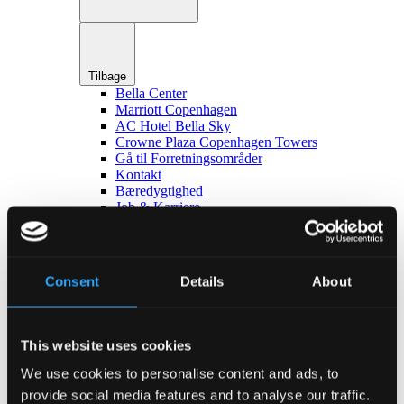
Tilbage
Bella Center
Marriott Copenhagen
AC Hotel Bella Sky
Crowne Plaza Copenhagen Towers
Gå til Forretningsområder
Kontakt
Bæredygtighed
Job & Karriere
da
en
Job & Karriere
Consent
Details
About
This website uses cookies
We use cookies to personalise content and ads, to
provide social media features and to analyse our traffic.
Tilbage