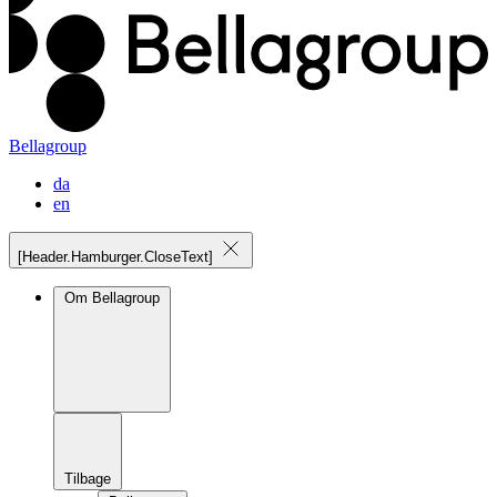
Bellagroup
da
en
[Header.Hamburger.CloseText]
Om Bellagroup
Tilbage