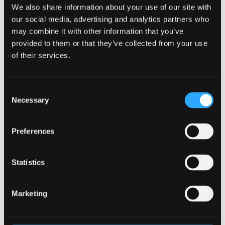
We also share information about your use of our site with
Ledige stillinger
Menneskerne i Bellagroup
our social media, advertising and analytics partners who
Kontakt
may combine it with other information that you’ve
Bæredygtighed
provided to them or that they’ve collected from your use
Job & Karriere
da
of their services.
en
Gå til Om Bellagroup
Kontakt
Bæredygtighed
Consent
Job & Karriere
Necessary
Selection
da
en
Oplevelser & Tilbud
Preferences
Møder & Events
Kontakt
Bæredygtighed
Statistics
Job & Karriere
da
Marketing
en
Ring til os
+45 32 52 88 11