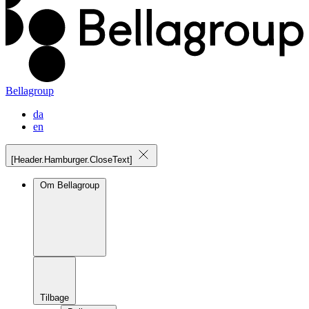
Bellagroup
da
en
[Header.Hamburger.CloseText]
Om Bellagroup
Tilbage